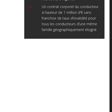
Un contrat corporel du conducteur
à hauteur de 1 million d’€ sans
franchise de taux d’invalidité pour
tous les conducteurs d’une même
famille géographiquement éloigné.