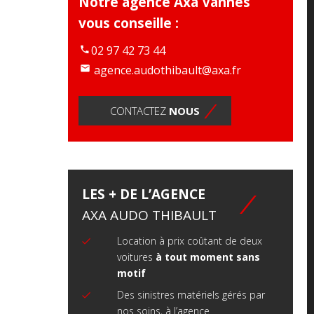
Notre agence Axa Vannes
vous conseille :
02 97 42 73 44
agence.audothibault@axa.fr
CONTACTEZ
NOUS
LES + DE L’AGENCE
AXA AUDO THIBAULT
Location à prix coûtant de deux
voitures
à tout moment sans
motif
Des sinistres matériels gérés par
nos soins, à l’agence