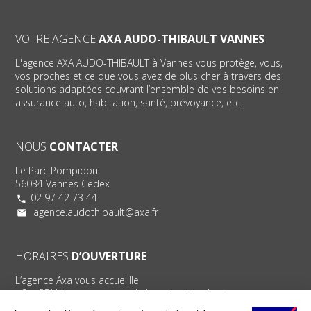
VOTRE AGENCE
AXA AUDO-THIBAULT VANNES
L'agence AXA AUDO-THIBAULT à Vannes vous protège, vous,
vos proches et ce que vous avez de plus cher à travers des
solutions adaptées couvrant l’ensemble de vos besoins en
assurance auto, habitation, santé, prévoyance, etc.
NOUS
CONTACTER
Le Parc Pompidou
56034 Vannes Cedex
02 97 42 73 44
agence.audothibault@axa.fr
HORAIRES
D’OUVERTURE
L’agence Axa vous accueillle
- Sur RDV à tout moment du Lundi au Vendredi
- Sans RDV du Mardi au Vendredi de 9h à 12h et de 14h à