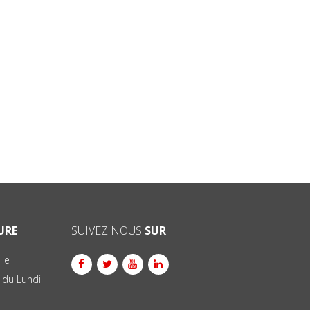
URE
SUIVEZ NOUS
SUR
lle
 du Lundi