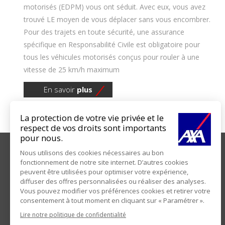
motorisés (EDPM) vous ont séduit. Avec eux, vous avez
trouvé LE moyen de vous déplacer sans vous encombrer.
Pour des trajets en toute sécurité, une assurance
spécifique en Responsabilité Civile est obligatoire pour
tous les véhicules motorisés conçus pour rouler à une
vitesse de 25 km/h maximum
En savoir
plus
VOTRE AGENCE
AXA AUDO-THIBAULT VANNES
L'agence AXA AUDO-THIBAULT à Vannes vous protège,
vous, vos proches et ce que vous avez de plus cher à
travers des solutions adaptées couvrant l’ensemble de