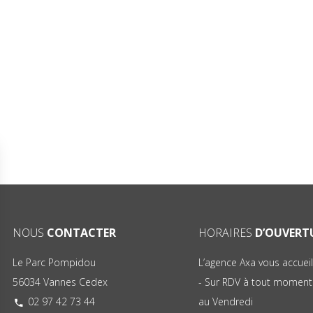
NOUS
CONTACTER
HORAIRES
D’OUVERT
Le Parc Pompidou
L’agence Axa vous accueil
56034 Vannes Cedex
- Sur RDV à tout moment
02 97 42 73 44
au Vendredi